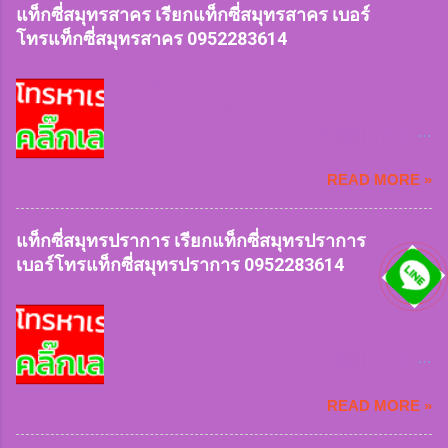
ฉุกเฉิน หรือเดินทางทุกประเภทของลูกค้าเรามีให้
แท็กซี่สมุทรสาคร เรียกแท็กซี่สมุทรสาคร เบอร์
นครราชสีมา 095...
บริการ หมดกังวลเรื่องการหารถยาก หรือเข้าซอย
โทรแท็กซี่สมุทรสาคร 0952283614
ลึก ฝนตกหนัก สัมภาระเยอะเราก็ให้บริการ
สะดวกและคำนึงถึงความปลอดภัยบริการรวดเร็ว
แท็กซี่จังหวัดสมุทรสาครยินดีต้อนรับค่ะ สวัสดี
บันทึกประวัติคนขับรถทะเบียนรถทุกครั้งที่เรียกใช้
ลูกค้าทุกท่านค่ะ ทีมงานบริการแท็กซี่จังหวัด
บริการ สิ่งของตกหล่นสูญหายสามารถติดตามได้
สมุทรสาคร 24 ชั่วโมง จองแท็กซี่สมุทรสาครไป
ในทันที แท็กซี่นนทบุรี
สนามบินและต่างจังหวัด 24 ชั่วโมง บริการรถเล็ก
0952283614 เรียกแท็กซี่นนทบุรี
READ MORE »
4 ที่นั่ง บริการรถใหญ่ 7 ที่นั่ง บริการรถตู้ van VIP
0952283614 เบอร์โทรแท็กซี่นนทบุรี
ทีมงานมีจุดจอดให้บริการลูกค้าทุกพื้นที่ เรียกใช้
0952283614 จองแท็กซี่นนทบุรี
แท็กซี่เร่งด่วนฉุกเฉิน หรือเดินทางทุกประเภทของ
แท็กซี่สมุทรปราการ เรียกแท็กซี่สมุทรปราการ
0952283614 เหมาแท็กซี่...
ลูกค้าเรามีให้บริการ หมดกังวลเรื่องการหารถยาก
เบอร์โทรแท็กซี่สมุทรปราการ 0952283614
หรือเข้าซอยลึก ฝนตกหนัก สัมภาระเยอะเราก็ให้
บริการ สะดวกและคำนึงถึงความปลอดภัยบริการ
แท็กซี่จังหวัดสมุทรปราการยินดีต้อนรับค่ะ สวัสดี
รวดเร็ว บันทึกประวัติคนขับรถทะเบียนรถทุกครั้งที่
ลูกค้าทุกท่านค่ะ ทีมงานบริการแท็กซี่จังหวัด
เรียกใช้บริการ สิ่งของตกหล่นสูญหายสามารถ
สมุทรปราการ 24 ชั่วโมง จองแท็กซี่
ติดตามได้ในทันที แท็กซี่สมุทรสาคร
สมุทรปราการไปสนามบินและต่างจังหวัด 24
0952283614 เรียกแท็กซี่สมุทรสาคร
READ MORE »
ชั่วโมง บริการรถเล็ก 4 ที่นั่ง บริการรถใหญ่ 7 ที่นั่ง
0952283614 เบอร์โทรแท็กซี่สมุทรสาคร
บริการรถตู้ van VIP ทีมงานมีจุดจอดให้บริการ
0952283614 จองแท็กซี่สมุทรสาคร