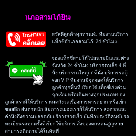
อำเภอสามโก้ยินดีต้อนรับค่ะ
สวัสดีลูกค้าทุกท่านค่ะ ทีมงานบริการ
แท็กซี่อำเภอสามโก้ 24 ชั่วโมง
จองแท็กซี่สามโก้ไปสนามบินและต่าง
จังหวัด 24 ชั่วโมง บริการรถเล็ก 4 ที่
นั่ง บริการรถใหญ่ 7 ที่นั่ง บริการรถตู้
van VIP ทีมงานมีจุดจอดให้บริการ
ลูกค้าทุกพื้นที่ เรียกใช้แท็กซี่เร่งด่วน
ฉุกเฉิน หรือเดินทางทุกประเภทของ
ลูกค้าเรามีให้บริการ หมดกังวลเรื่องการหารถยาก หรือเข้า
ซอยลึก ฝนตกหนัก สัมภาระเยอะเราก็ให้บริการ สะดวกและ
คำนึงถึงความปลอดภัยบริการรวดเร็ว บันทึกประวัติคนขับรถ
ทะเบียนรถทุกครั้งที่เรียกใช้บริการ สิ่งของตกหล่นสูญหาย
สามารถติดตามได้ในทันที