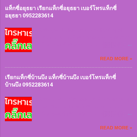
0952283614 จองแท็กซี่หนองหญ้าไซ
ฉุกเฉิน หรือเดินทางทุกประเภทของลูกค้าเรามีให้
แท็กซี่อยุธยา เรียกแท็กซี่อยุธยา เบอร์โทรแท็กซี่
09522836...
บริการ หมดกังวลเรื่องการหารถยาก หรือเข้าซอย
อยุธยา 0952283614
ลึก ฝนตกหนัก สัมภาระเยอะเราก็ให้บริการ
สะดวกและคำนึงถึงความปลอดภัยบริการรวดเร็ว
แท็กซี่อยุธยายินดีต้อนรับค่ะ สวัสดีลูกค้าทุกท่าน
บันทึกประวัติคนขับรถทะเบียนรถทุกครั้งที่เรียกใช้
ค่ะ ทีมงานบริการแท็กซี่จังหวัดอยุธยา ทุกพื้นที่24
บริการ สิ่งของตกหล่นสูญหายสามารถติดตามได้
ชั่วโมง จองแท็กซี่อยุธยาไปสนามบินและต่าง
ในทันที แท็กซี่สามชุก
จังหวัด 24 ชั่วโมง บริการรถเล็ก 4 ที่นั่ง บริการรถ
0952283614 เรียกแท็กซี่สามชุก
READ MORE »
ใหญ่ 7 ที่นั่ง บริการรถตู้ van VIP ทีมงานมีจุดจอด
0952283614 เบอร์โทรแท็กซี่สามชุก
ให้บริการลูกค้าทุกพื้นที่ เรียกใช้แท็กซี่เร่งด่วน
0952283614 จองแท็กซี่สามชุก
ฉุกเฉิน หรือเดินทางทุกประเภทของลูกค้าเรามีให้
เรียกแท็กซี่บ้านบึง แท็กซี่บ้านบึง เบอร์โทรแท็กซี่
0952283614 เหมาแท็กซี่สามชุก ...
บริการ หมดกังวลเรื่องการหารถยาก หรือเข้าซอย
บ้านบึง 0952283614
ลึก ฝนตกหนัก สัมภาระเยอะเราก็ให้บริการ
สะดวกและปลอดภัยบริการรวดเร็ว บันทึกประวัติ
แท็กซี่อำเภอบ้านบึงยินดีต้อนรับค่ะ สวัสดีลูกค้าทุก
คนขับรถทะเบียนรถทุกครั้งที่เรียกใช้บริการ
ท่านค่ะ ทีมงานบริการแท็กซี่อำเภอบ้านบึง 24
สิ่งของตกหล่นสูญหายสามารถติดตามได้ในทันที
ชั่วโมง จองแท็กซี่บ้านบึงไปสนามบินและต่าง
แท็กซี่อยุธยา 0952283614 เรียกแท็กซี่
จังหวัด 24 ชั่วโมง บริการรถเล็ก 4 ที่นั่ง บริการรถ
อยุธยา 0952283614 เบอร์โทรแท็กซี่
READ MORE »
ใหญ่ 7 ที่นั่ง บริการรถตู้ van VIP ทีมงานมีจุดจอด
อยุธยา 0952283614 จองแท็กซี่อยุธยา
ให้บริการลูกค้าทุกพื้นที่ เรียกใช้แท็กซี่เร่งด่วน