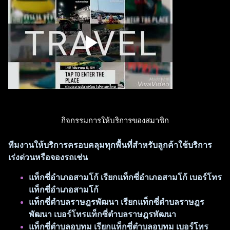
กิจกรรมการให้บริการของสมาชิก
ทีมงานให้บริการครอบคลุมทุกพื้นที่สำหรับลูกค้าใช้บริการ
เร่งด่วนหรือจองรถเช่น
แท็กซี่อำเภอสามโก้ เรียกแท็กซี่อำเภอสามโก้ เบอร์โทร
แท็กซี่อำเภอสามโก้
แท็กซี่ตำบลราษฎรพัฒนา เรียกแท็กซี่ตำบลราษฎร
พัฒนา เบอร์โทรแท็กซี่ตำบลราษฎรพัฒนา
แท็กซี่ตำบลอบทม เรียกแท็กซี่ตำบลอบทม เบอร์โทร