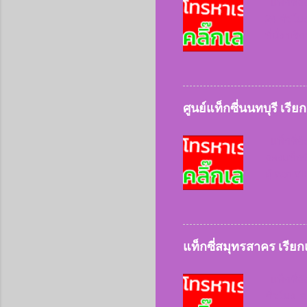
แท็กซี่จั
24 ชั่วโม
ที่นั่ง บ
ทุกประเภ
ก็ให้บริ
ใช้บริก
เรียกแท
ศูนย์แท็กซี่นนทบุรี เรี
นครรา
แท็กซี่จั
จองแท็กซี
ตู้ van V
ลูกค้าเร
สะดวกและ
สิ่งของ
นนทบุร
แท็กซี่สมุทรสาคร เรีย
095228361
แท็กซี่จั
ชั่วโมง จ