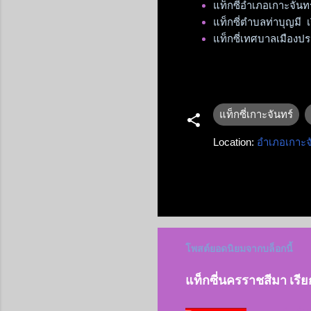
แท็กซี่อำเภอเกาะจันทร
แท็กซี่ตำบลท่าบุญมี เ
แท็กซี่เทศบาลเมืองปรก
แท็กซี่เกาะจันทร์
Location:
อำเภอเกาะจ
โพสต์ยอดนิยมจากบล็อกนี้
แท็กซี่นครราชสีมา เรี